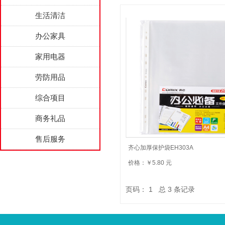
生活清洁
办公家具
家用电器
劳防用品
综合项目
商务礼品
售后服务
齐心加厚保护袋EH303A
价格：￥5.80 元
页码：
1
总
3
条记录