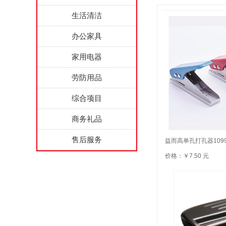
生活清洁
办公家具
家用电器
劳防用品
综合项目
商务礼品
售后服务
益而高单孔打孔器109
价格：￥7.50 元