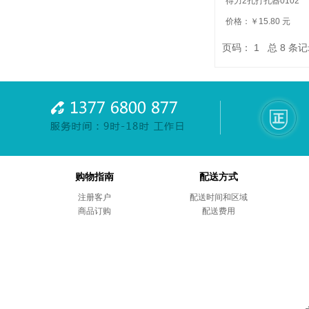
得力2孔打孔器0102
价格：￥15.80 元
页码：
1
总
8
条记
购物指南
配送方式
注册客户
配送时间和区域
商品订购
配送费用