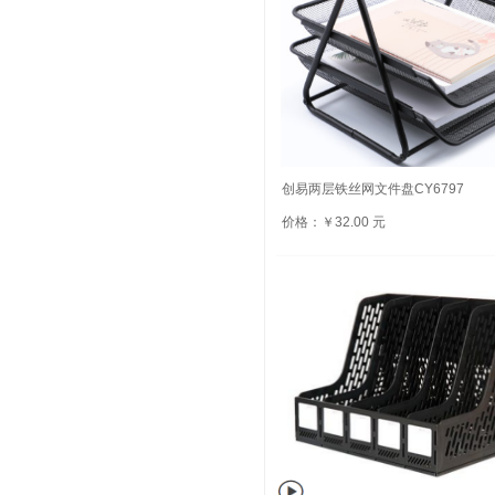
创易两层铁丝网文件盘CY6797
价格：￥32.00 元