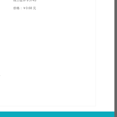
得力证件卡5743
价格：￥0.68 元