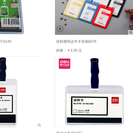
-014V
优和透明证件卡含绳6076
价格：￥3.30 元