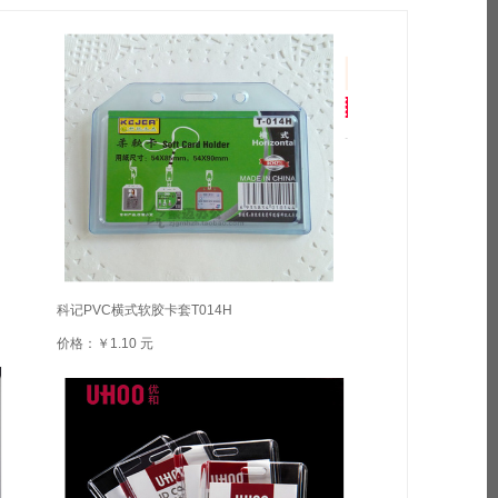
科记PVC横式软胶卡套T014H
价格：￥1.10 元