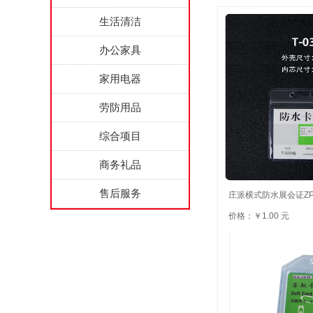
生活清洁
办公家具
家用电器
劳防用品
综合项目
商务礼品
售后服务
庄派横式防水展会证ZP-
价格：￥1.00 元