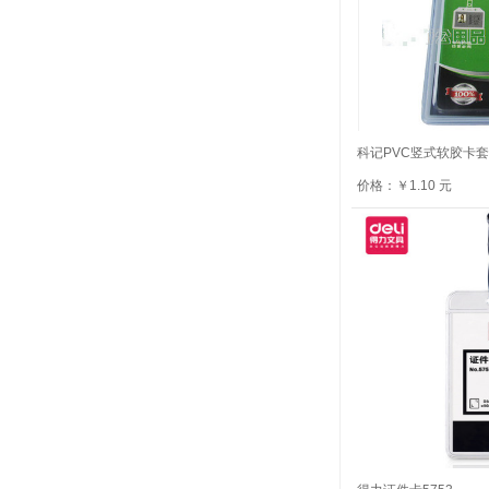
科记PVC竖式软胶卡套T
价格：￥1.10 元