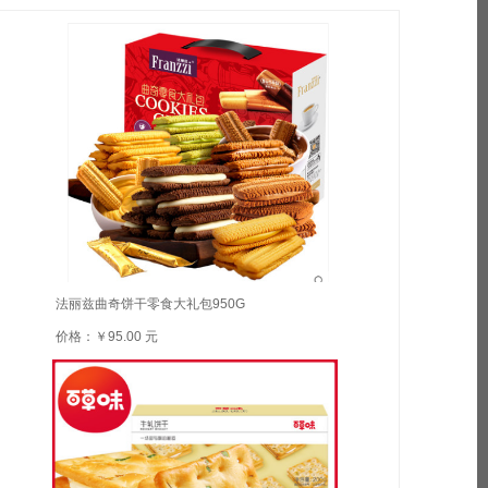
法丽兹曲奇饼干零食大礼包950G
价格：￥95.00 元