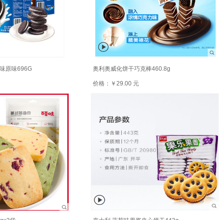
原味696G
奥利奥威化饼干巧克棒460.8g
价格：￥29.00 元