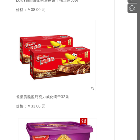
Lotus和情缤咖时焦糖饼干独立包50片
价格：￥38.00 元
雀巢脆脆鲨巧克力威化饼干32条
价格：￥33.00 元