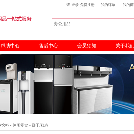
请
登录
免费注册
我的订单
我的商
键盘
扫描仪
硒鼓
热门搜索：
帮助中心
售后中心
会员须知
关于我
料 - 休闲零食 - 饼干/糕点