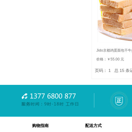
Jido京都鸡蛋面包干牛奶
价格：￥55.00 元
页码：
1
总
15
条
购物指南
配送方式