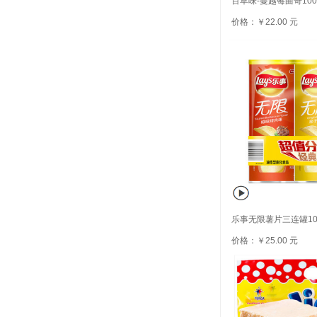
百草味-蔓越莓曲奇100
价格：￥22.00 元
乐事无限薯片三连罐104
价格：￥25.00 元