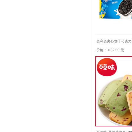
奥利奥夹心饼干巧克力味
价格：￥32.00 元