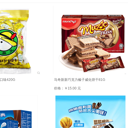
味420G
马奇新新巧克力榛子威化饼干81G
价格：￥15.00 元