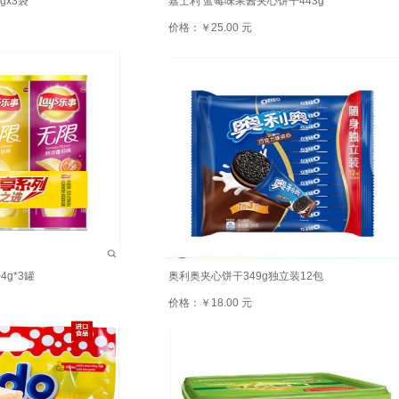
gx3袋
嘉士利 蓝莓味果酱夹心饼干443g
价格：￥25.00 元
g*3罐
奥利奥夹心饼干349g独立装12包
价格：￥18.00 元