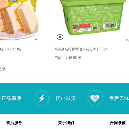
味300g*3袋
马奇新新柠檬黄油味夹心饼干532g
价格：￥46.50 元
记录
售后服务
关于我们
合同条款