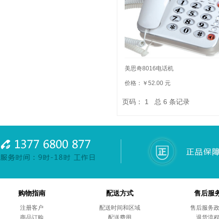
美思奇8016电话机
价格：￥52.00 元
页码：
1
总
6
条记录
购物指南
配送方式
售后服
注册客户
配送时间和区域
售后服务
商品订购
配送费用
退货流