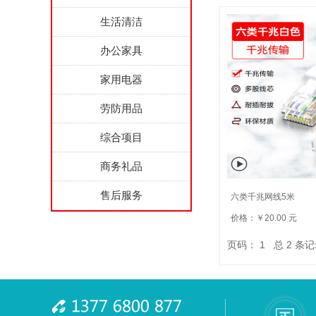
生活清洁
办公家具
家用电器
劳防用品
综合项目
商务礼品
售后服务
六类千兆网线5米
价格：￥20.00 元
页码：
1
总
2
条记