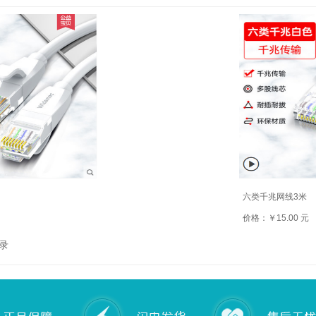
六类千兆网线3米
价格：￥15.00 元
录