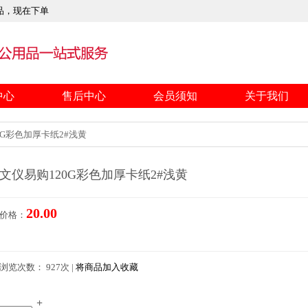
品，现在下单
中心
售后中心
会员须知
关于我们
G彩色加厚卡纸2#浅黄
文仪易购120G彩色加厚卡纸2#浅黄
20.00
价格：
浏览次数： 927次 |
将商品加入收藏
+