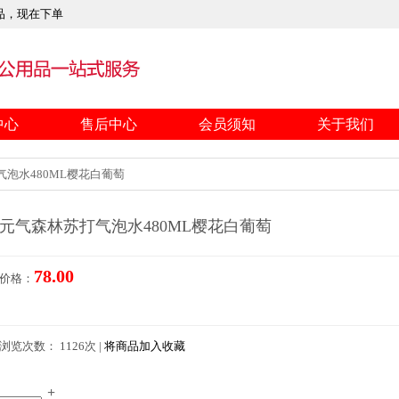
品，现在下单
中心
售后中心
会员须知
关于我们
泡水480ML樱花白葡萄
元气森林苏打气泡水480ML樱花白葡萄
78.00
价格：
浏览次数： 1126次 |
将商品加入收藏
+