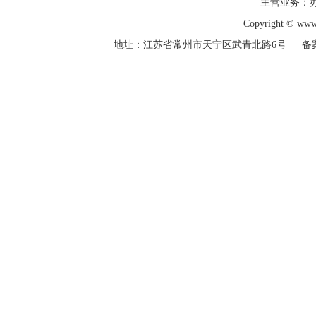
主营业务：
Copyright © w
地址：江苏省常州市天宁区武青北路6号 备
登录
下载
足迹
客服