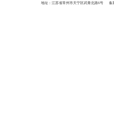
地址：江苏省常州市天宁区武青北路6号 备
登录
下载
足迹
客服