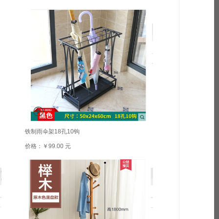
铁制雨伞架18孔10钩
价格：￥99.00 元