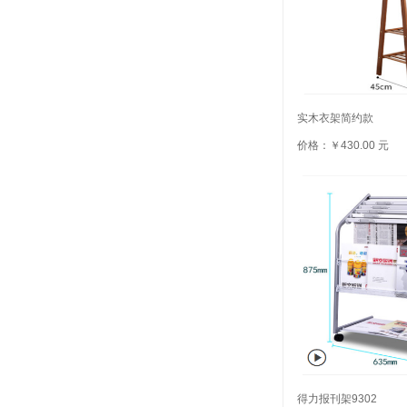
实木衣架简约款
价格：￥430.00 元
得力报刊架9302