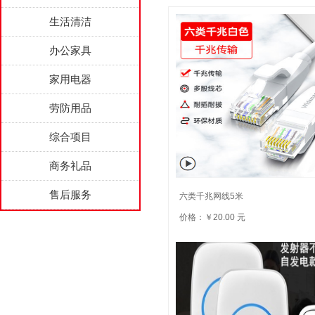
生活清洁
办公家具
家用电器
劳防用品
综合项目
商务礼品
售后服务
六类千兆网线5米
价格：￥20.00 元